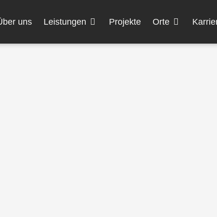
Öffne Leistungen
Öffne Orte
Über uns
Leistungen
Projekte
Orte
Karrie