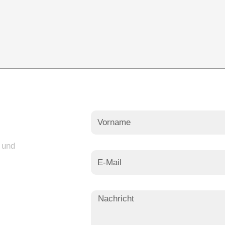
?
t und