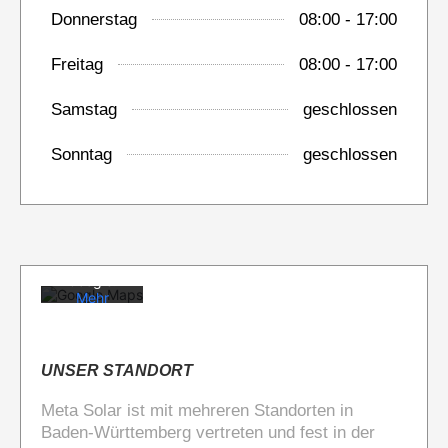
Donnerstag
08:00 - 17:00
Freitag
08:00 - 17:00
Samstag
geschlossen
Mit dem
Sonntag
geschlossen
Laden der
Karte
akzeptiere
n Sie die
Datenschu
tzerklärun
g von
Google.
Mehr
erfahren
Karte
laden
UNSER STANDORT
Meta Solar ist mit mehreren Standorten in
Google
Maps immer
Baden-Württemberg vertreten und fest in der
entsperren