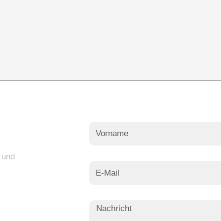
?
t und