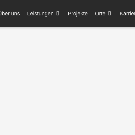
Öffne Leistungen
Öffne Orte
Über uns
Leistungen
Projekte
Orte
Karrie