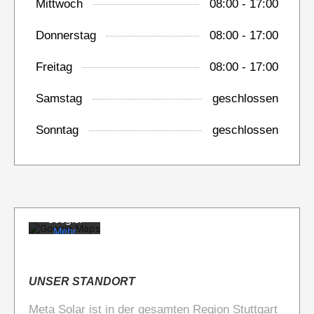
Mittwoch
08:00 - 17:00
Donnerstag
08:00 - 17:00
Freitag
08:00 - 17:00
Samstag
geschlossen
Mit dem
Sonntag
geschlossen
Laden der
Karte
akzeptiere
n Sie die
Datenschu
tzerklärun
g von
Google.
Mehr
erfahren
Karte
laden
UNSER STANDORT
Meta Solar ist in der gesamten Region Stuttgart
Google