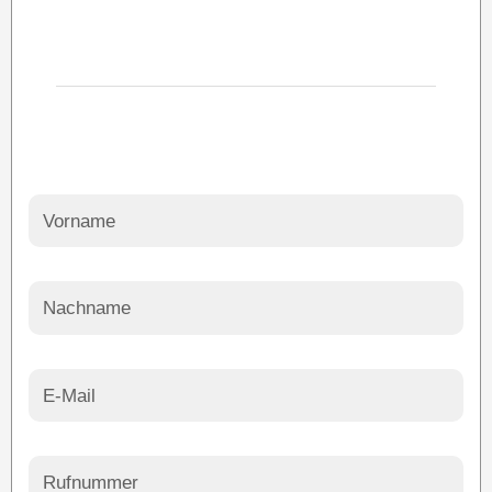
07143 9568897
info@meta-solar.de