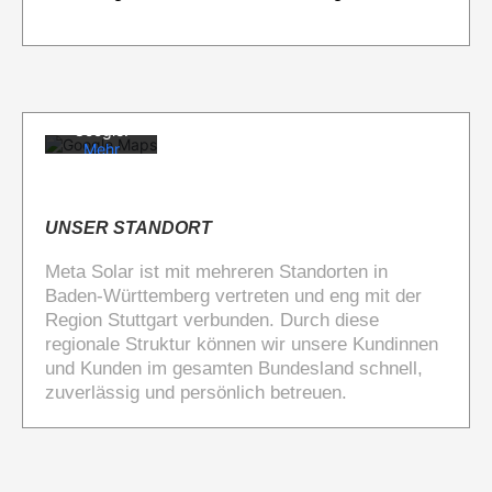
Karte
akzeptiere
n Sie die
Datenschu
tzerklärun
g von
Google.
Mehr
erfahren
Karte
laden
UNSER STANDORT
Meta Solar ist mit mehreren Standorten in
Google
Maps immer
Baden-Württemberg vertreten und eng mit der
entsperren
Region Stuttgart verbunden. Durch diese
regionale Struktur können wir unsere Kundinnen
und Kunden im gesamten Bundesland schnell,
zuverlässig und persönlich betreuen.